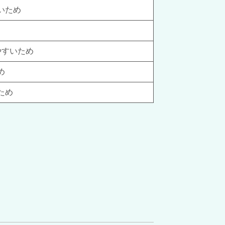
いため
やすいため
め
ため