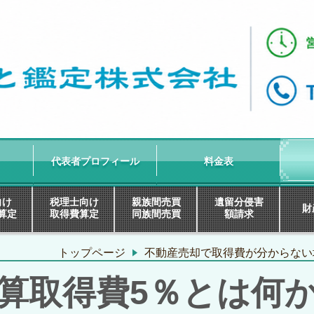
代表者プロフィール
料金表
向け
税理士向け
親族間売買
遺留分侵害
財
算定
取得費算定
同族間売買
額請求
トップページ
不動産売却で取得費が分からない
算取得費5％とは何