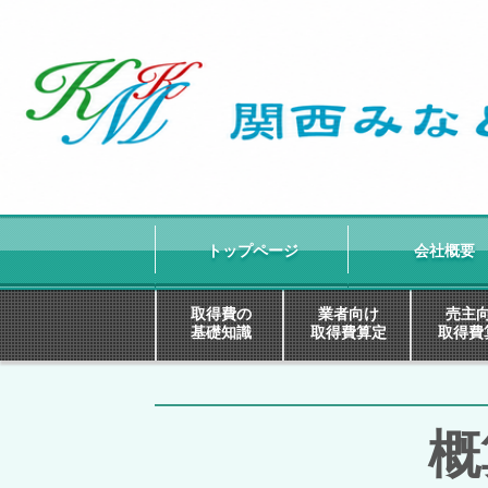
トップページ
会社概要
取得費の
業者向け
売主
基礎知識
取得費算定
取得費
概