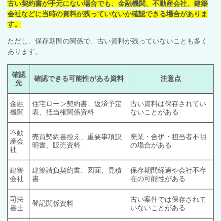
古い契約書が手元にない場合でも、金融機関、不動産会社、建築
会社などに当時の資料が残っていないか確認できる場合がありま
す。
ただし、保存期間の関係で、古い資料が残っていないことも多く
あります。
確認
確認できる可能性がある資料
注意点
先
金融
住宅ローン契約書、返済予定
古い資料は保存されてい
機関
表、抵当権関係資料
ないことがある
不動
売買契約書控え、重要事項説
廃業・合併・担当者不明
産会
明書、販売資料
の場合がある
社
建築
建築請負契約書、図面、見積
保存期間経過や会社不存
会社
書
在の可能性がある
司法
古い案件では保存されて
登記関係資料
書士
いないことがある