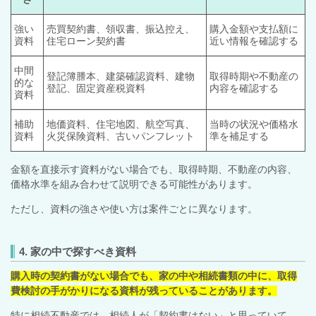
強い
売買契約書、領収書、振込控え、
購入金額や支払額に
資料
住宅ローン契約書
近い情報を確認する
中間
登記簿謄本、建築確認資料、建物
取得時期や不動産の
的な
登記、固定資産税資料
内容を確認する
資料
補助
地価資料、住宅地図、航空写真、
当時の状況や価格水
資料
火災保険資料、古いパンフレット
準を補足する
金額を直接示す資料がない場合でも、取得時期、不動産の内容、
価格水準を組み合わせて説明できる可能性があります。
ただし、資料の強さや使い方は案件ごとに異なります。
4. 家の中で探すべき資料
購入時の契約書がない場合でも、家の中や相続書類の中に、取得
費検討の手がかりになる資料が残っていることがあります。
特に相続不動産では、相続人が「契約書はない」と思っていて