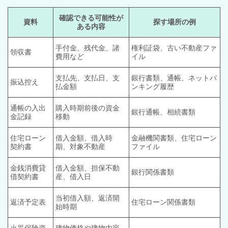
確認できる可能性が
資料
探す場所の例
ある内容
手付金、残代金、諸
権利証袋、古い不動産ファ
領収書
費用など
イル
支払先、支払日、支
銀行書類、通帳、ネットバ
振込控え
払金額
ンキング履歴
通帳の入出
購入時期前後の資金
銀行通帳、相続書類
金記録
移動
住宅ローン
借入金額、借入時
金融機関書類、住宅ローン
契約書
期、対象不動産
ファイル
金銭消費貸
借入金額、担保不動
銀行関係書類
借契約書
産、借入日
当初借入額、返済開
返済予定表
住宅ローン関係書類
始時期