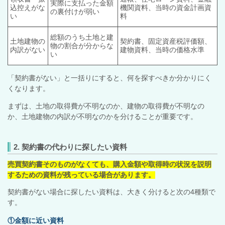
実際に支払った金額
込控えがな
機関資料、当時の資金計画資
の裏付けが弱い
い
料
総額のうち土地と建
土地建物の
契約書、固定資産税評価額、
物の割合が分からな
内訳がない
建物資料、当時の価格水準
い
「契約書がない」と一括りにすると、何を探すべきか分かりにく
くなります。
まずは、土地の取得費が不明なのか、建物の取得費が不明なの
か、土地建物の内訳が不明なのかを分けることが重要です。
2. 契約書の代わりに探したい資料
売買契約書そのものがなくても、購入金額や取得時の状況を説明
するための資料が残っている場合があります。
契約書がない場合に探したい資料は、大きく分けると次の4種類で
す。
①金額に近い資料