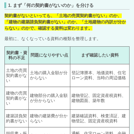
1. まず「何の契約書がないのか」を分ける
契約書がないといっても、「土地の売買契約書がない」のか、
「建物の建築請負契約書がない」のか、「土地建物の内訳が分か
らない」のかで、確認する資料は変わります。
最初に、なくなっている資料の種類を整理します。
契約書・資
問題になりやすい点
まず確認したい資料
料の不足
土地の売買
土地の購入金額が分
登記簿謄本、地価資料、住宅
契約書がな
からない
ローン資料、当時の周辺価格
い
建物の売買
建物部分の購入金額
建物登記、固定資産税資料、
契約書がな
が分からない
建物図面、築年数
い
建築請負契
建物の建築費が分か
建築確認資料、検査済証、建
約書がない
らない
物登記、固定資産税資料
領収書・振
通帳、住宅ローン資料、金融